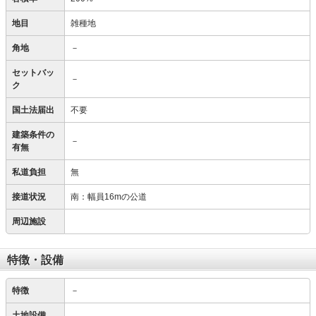
地目
雑種地
角地
－
セットバッ
－
ク
国土法届出
不要
建築条件の
－
有無
私道負担
無
接道状況
南：幅員16mの公道
周辺施設
特徴・設備
特徴
－
土地設備