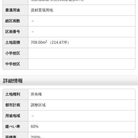
最適用途
資材置場用地
総区画数
－
区画番号
－
2
土地面積
709.00m
（214.47坪）
小学校区
中学校区
詳細情報
土地権利
所有権
都市計画
調整区域
用途地域
－
建ぺい率
60%
容積率
200%