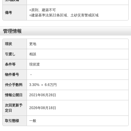
○原則、建築不可
備考
○建築基準法第22条区域、土砂災害警戒区域
管理情報
現状
更地
引渡し
相談
条件等
現状渡
物件番号
－
仲介手数料
3.30%
＋
6.6万円
情報公開日
2021年06月28日
次回更新予
2026年08月18日
定日
取引態様
一般