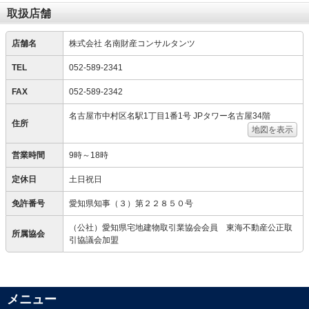
取扱店舗
店舗名
株式会社 名南財産コンサルタンツ
TEL
052-589-2341
FAX
052-589-2342
名古屋市中村区名駅1丁目1番1号 JPタワー名古屋34階
住所
地図を表示
営業時間
9時～18時
定休日
土日祝日
免許番号
愛知県知事（３）第２２８５０号
（公社）愛知県宅地建物取引業協会会員 東海不動産公正取
所属協会
引協議会加盟
メニュー