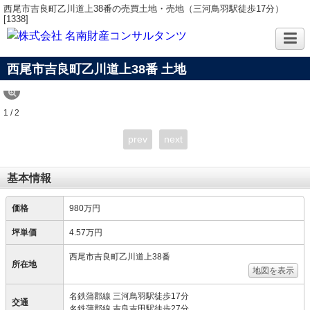
西尾市吉良町乙川道上38番の売買土地・売地（三河鳥羽駅徒歩17分）
[1338]
西尾市吉良町乙川道上38番 土地
1 / 2
prev
next
基本情報
価格
980万円
坪単価
4.57万円
西尾市吉良町乙川道上38番
所在地
地図を表示
名鉄蒲郡線 三河鳥羽駅徒歩17分
交通
名鉄蒲郡線 吉良吉田駅徒歩27分