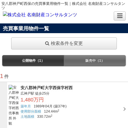
安八郡神戸町西保の売買事業用物件一覧｜株式会社 名南財産コンサルタン
ツ
売買事業用物件一覧
検索条件を変更
公開物件（1）
販売中（1）
1
件
安八郡神戸町大字西保字村西
広神戸駅
徒歩25分
1,480万円
築年月
1989年04月
(築37年)
2
使用部分面積
124.44m
2
土地面積
330.72m