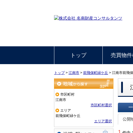
トップ
売買物件
トップ
>
江南市
>
前飛保町緑ケ丘
>
江南市前飛
地域から探す
市区町村
江南市
市区町村選択
エリア
一覧で
前飛保町緑ケ丘
公開
エリア選択
1
件中 