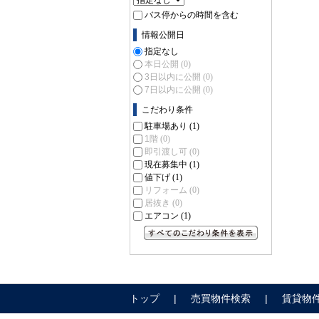
バス停からの時間を含む
情報公開日
指定なし
本日公開
(0)
3日以内に公開
(0)
7日以内に公開
(0)
こだわり条件
駐車場あり
(1)
1階
(0)
即引渡し可
(0)
現在募集中
(1)
値下げ
(1)
リフォーム
(0)
居抜き
(0)
エアコン
(1)
すべてのこだわり条件を見る
トップ
売買物件検索
賃貸物