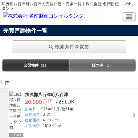
加茂郡八百津町八百津の売買戸建・売家一覧｜株式会社 名南財産コンサル
タンツ
売買戸建物件一覧
検索条件を変更
公開物件（1）
販売中（1）
1
件
加茂郡八百津町八百津
20,000万円
/ 2SLDK
築年月
1975年01月
(築51年)
建物構造
木造
2
建物面積
412.08m
2
土地面積
1518.60m
一戸建て