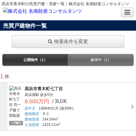
高浜市青木町の売買戸建・売家一覧｜株式会社 名南財産コンサルタンツ
売買戸建物件一覧
検索条件を変更
公開物件（1）
販売中（1）
1
件
高浜市青木町七丁目
高浜港駅
徒歩5分
9,500万円
/ 3LDK
築年月
1988年01月
(築38年)
建物構造
ＲＣ
2
建物面積
144.54m
一戸建て
2
土地面積
1424.21m