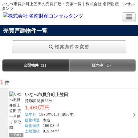
いなべ市員弁町上笠田の売買戸建・売家一覧｜株式会社 名南財産コンサル
タンツ
売買戸建物件一覧
検索条件を変更
公開物件（1）
販売中（1）
1
件
いなべ市員弁町上笠田
楚原駅
徒歩25分
1,480万円
築年月
1970年01月
(築56年)
建物構造
木造
2
建物面積
166.08m
2
土地面積
919.74m
一戸建て