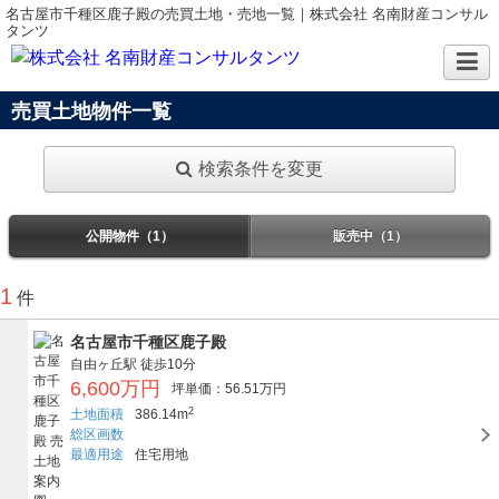
名古屋市千種区鹿子殿の売買土地・売地一覧｜株式会社 名南財産コンサル
タンツ
売買土地物件一覧
検索条件を変更
公開物件（1）
販売中（1）
1
件
名古屋市千種区鹿子殿
自由ヶ丘駅
徒歩10分
6,600万円
坪単価：56.51万円
2
土地面積
386.14m
総区画数
最適用途
住宅用地