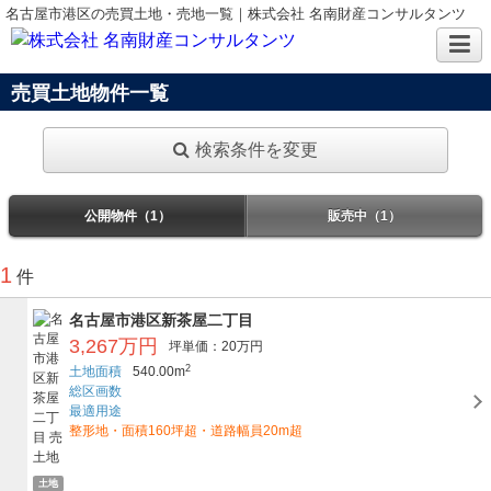
名古屋市港区の売買土地・売地一覧｜株式会社 名南財産コンサルタンツ
売買土地物件一覧
検索条件を変更
公開物件（1）
販売中（1）
1
件
名古屋市港区新茶屋二丁目
3,267万円
坪単価：20万円
2
土地面積
540.00m
総区画数
最適用途
整形地・面積160坪超・道路幅員20m超
土地