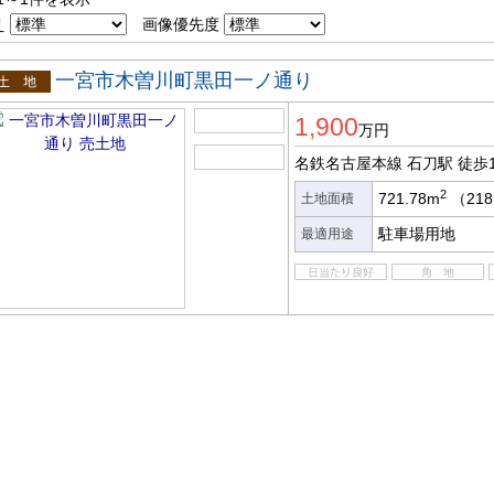
え
画像優先度
一宮市木曽川町黒田一ノ通り
土地
1,900
万円
名鉄名古屋本線 石刀駅
徒歩
2
721.78m
（218
土地面積
駐車場用地
最適用途