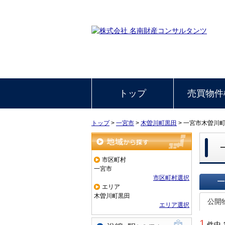
トップ
売買物件
トップ
>
一宮市
>
木曽川町黒田
>
一宮市木曽川
地域から探す
市区町村
一宮市
市区町村選択
エリア
一覧で
木曽川町黒田
公開
エリア選択
1
件中 