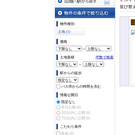
並び替
沿線・駅から探す
物件の条件で絞り込む
物件種別
売
土地 (1)
価格
～
土地面積
坪数で検索
～
駅からの徒歩
バス停からの時間を含む
情報公開日
指定なし
本日公開
(0)
3日以内に公開
(0)
7日以内に公開
(0)
こだわり条件
角地
(0)