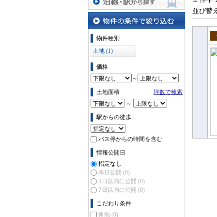
並び替
沿線・駅から探す
物件の条件で絞り込む
物件種別
売
土地 (1)
価格
～
土地面積
坪数で検索
～
駅からの徒歩
バス停からの時間を含む
情報公開日
指定なし
本日公開
(0)
3日以内に公開
(0)
7日以内に公開
(0)
こだわり条件
角地
(0)