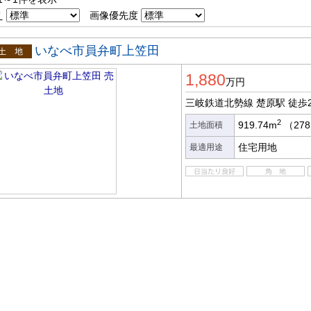
え
画像優先度
いなべ市員弁町上笠田
土地
1,880
万円
三岐鉄道北勢線 楚原駅
徒歩
2
919.74m
（278
土地面積
住宅用地
最適用途