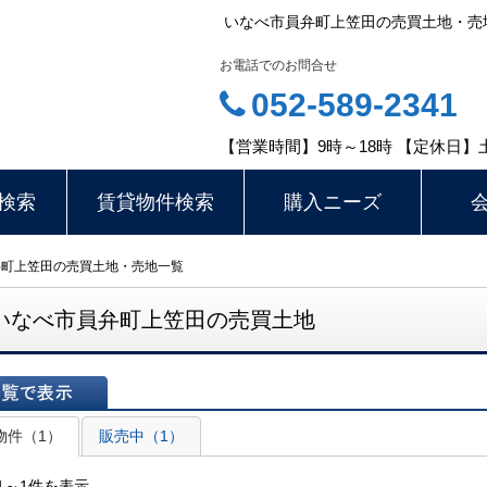
いなべ市員弁町上笠田の売買土地・売
お電話でのお問合せ
052-589-2341
【営業時間】9時～18時 【定休日】
検索
賃貸物件検索
購入ニーズ
弁町上笠田の売買土地・売地一覧
いなべ市員弁町上笠田の売買土地
表示
物件（1）
販売中（1）
1～1件を表示