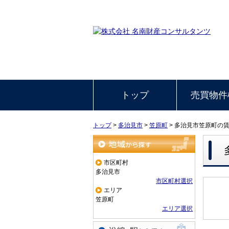
トップ
売買物件
トップ
>
多治見市
>
笠原町
>
多治見市笠原町の
地域から探す
市区町村
多治見市
市区町村選択
エリア
笠原町
エリア選択