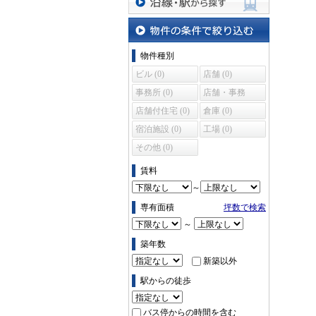
沿線・駅から探す
物件の条件で絞り込む
物件種別
ビル (0)
店舗 (0)
事務所 (0)
店舗・事務
所 (0)
店舗付住宅 (0)
倉庫 (0)
宿泊施設 (0)
工場 (0)
その他 (0)
賃料
～
専有面積
坪数で検索
～
築年数
新築以外
駅からの徒歩
バス停からの時間を含む