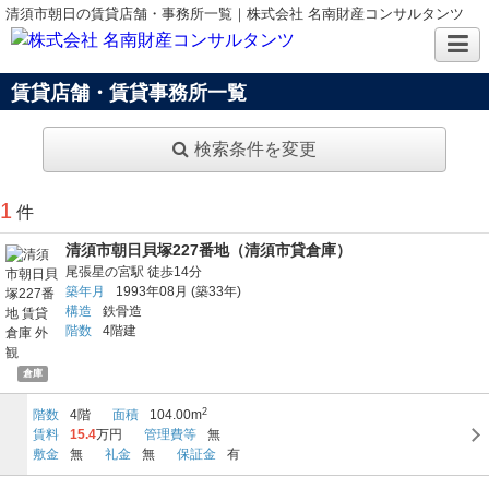
清須市朝日の賃貸店舗・事務所一覧｜株式会社 名南財産コンサルタンツ
賃貸店舗・賃貸事務所一覧
検索条件を変更
1
件
清須市朝日貝塚227番地（清須市貸倉庫）
尾張星の宮駅
徒歩14分
築年月
1993年08月
(築33年)
構造
鉄骨造
階数
4階建
倉庫
2
階数
4階
面積
104.00m
賃料
15.4
万円
管理費等
無
敷金
無
礼金
無
保証金
有