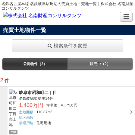
名鉄名古屋本線 名鉄岐阜駅周辺の売買土地・売地一覧｜株式会社 名南財産
コンサルタンツ
売買土地物件一覧
検索条件を変更
公開物件（2）
販売中（2）
2
件
岐阜市昭和町二丁目
名鉄岐阜駅
徒歩14分
1,400万円
坪単価：41.75万円
2
土地面積
110.87m
総区画数
最適用途
住宅用地
土地