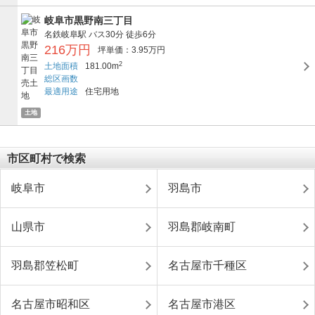
岐阜市黒野南三丁目
名鉄岐阜駅
バス30分
徒歩6分
216万円
坪単価：3.95万円
2
土地面積
181.00m
総区画数
最適用途
住宅用地
土地
市区町村で検索
岐阜市
羽島市
山県市
羽島郡岐南町
羽島郡笠松町
名古屋市千種区
名古屋市昭和区
名古屋市港区