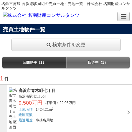
名鉄三河線 高浜港駅周辺の売買土地・売地一覧｜株式会社 名南財産コンサ
ルタンツ
売買土地物件一覧
検索条件を変更
公開物件（1）
販売中（1）
1
件
高浜市青木町七丁目
高浜港駅
徒歩5分
9,500万円
坪単価：22.05万円
2
土地面積
1424.21m
総区画数
最適用途
事務所用地