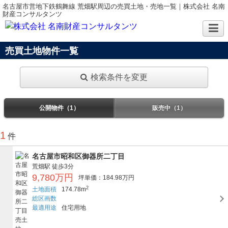
名古屋市営地下鉄鶴舞線 荒畑駅周辺の売買土地・売地一覧｜株式会社 名南
財産コンサルタンツ
売買土地物件一覧
検索条件を変更
公開物件（1）
販売中（1）
1
件
名古屋市昭和区御器所二丁目
荒畑駅
徒歩3分
9,780万円
坪単価：184.98万円
2
土地面積
174.78m
総区画数
最適用途
住宅用地